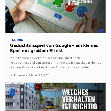
TECHNIK
Gedächtnisspiel von Google – ein kleines
Spiel mit großem Effekt
Viele kennen es vielleicht schon: Man sucht nach
„Gedächtnisspiel von Google“ – und plötzlich taucht ein kleines
Memory-Spiel auf, direkt in den Suchergebnissen oder...
Mr Mr Jeam
-
Februar 23, 2024