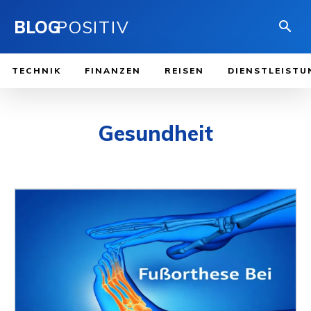
BLOG
POSITIV
TECHNIK
FINANZEN
REISEN
DIENSTLEISTU
Gesundheit
ALLGEME
APPS
AUSBILDUNG
BERUHMTHEIT
BLOG
DIENS