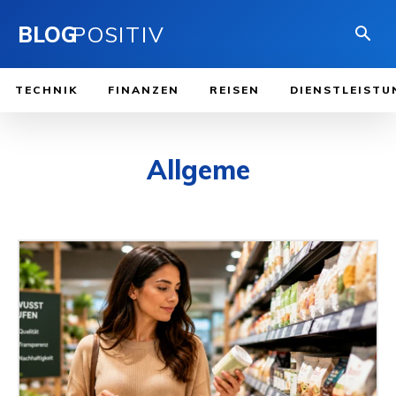
BLOG
POSITIV
TECHNIK
FINANZEN
REISEN
DIENSTLEISTU
Allgeme
APPS
AUSBILDUNG
BERUHMTHEIT
BLOG
DIENSTLEISTUNGEN