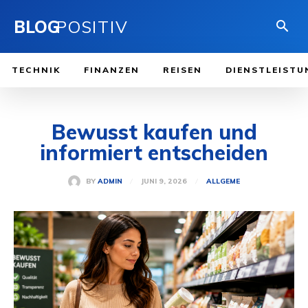
BLOG
POSITIV
TECHNIK
FINANZEN
REISEN
DIENSTLEISTU
Bewusst kaufen und
informiert entscheiden
JUNI 9, 2026
BY
ADMIN
ALLGEME