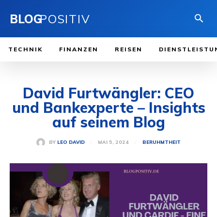
BLOG
POSITIV
TECHNIK
FINANZEN
REISEN
DIENSTLEISTU
David Furtwängler: CEO
und Bankexperte – Insights
auf seinem Blog
MAI 5, 2024
BY
LEO DAVID
BERUHMTHEIT