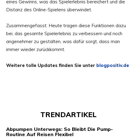
eines Gewinns, was das Spielerlebnis bereichert und die
Distanz des Online-Spielens überwindet.
Zusammengefasst: Heute tragen diese Funktionen dazu
bei, das gesamte Spielerlebnis zu verbessern und noch
angenehmer zu gestalten, was dafür sorgt, dass man
immer wieder zurückkommt.
Weitere tolle Updates finden Sie unter
blogpositiv.de
TRENDARTIKEL
Abpumpen Unterwegs: So Bleibt Die Pump-
Routine Auf Reisen Flexibel