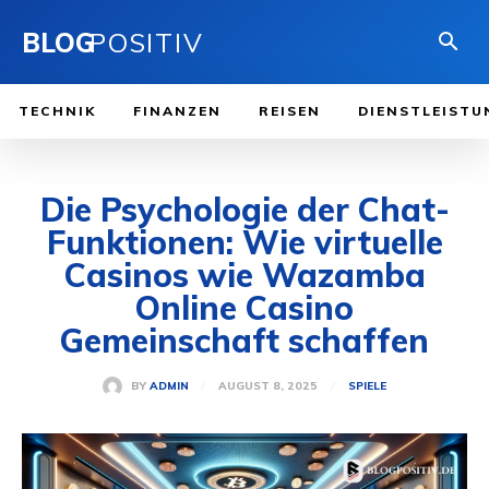
BLOG
POSITIV
TECHNIK
FINANZEN
REISEN
DIENSTLEISTU
Die Psychologie der Chat-
Funktionen: Wie virtuelle
Casinos wie Wazamba
Online Casino
Gemeinschaft schaffen
AUGUST 8, 2025
BY
ADMIN
SPIELE