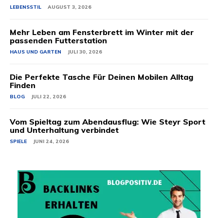
LEBENSSTIL
AUGUST 3, 2026
Mehr Leben am Fensterbrett im Winter mit der
passenden Futterstation
HAUS UND GARTEN
JULI 30, 2026
Die Perfekte Tasche Für Deinen Mobilen Alltag
Finden
BLOG
JULI 22, 2026
Vom Spieltag zum Abendausflug: Wie Steyr Sport
und Unterhaltung verbindet
SPIELE
JUNI 24, 2026