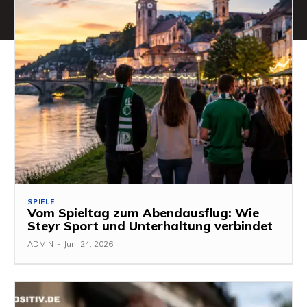
SPIELE
Vom Spieltag zum Abendausflug: Wie
Steyr Sport und Unterhaltung verbindet
ADMIN
-
Juni 24, 2026