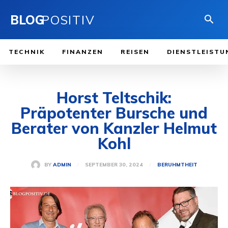
BLOG
POSITIV
TECHNIK
FINANZEN
REISEN
DIENSTLEISTU
Horst Teltschik:
Präpotenter Bursche und
Berater von Kanzler Helmut
Kohl
SEPTEMBER 30, 2024
BY
ADMIN
BERUHMTHEIT