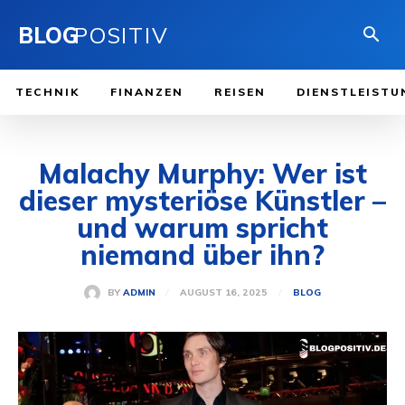
BLOG
POSITIV
TECHNIK
FINANZEN
REISEN
DIENSTLEISTU
Malachy Murphy: Wer ist
dieser mysteriöse Künstler –
und warum spricht
niemand über ihn?
AUGUST 16, 2025
BY
ADMIN
BLOG