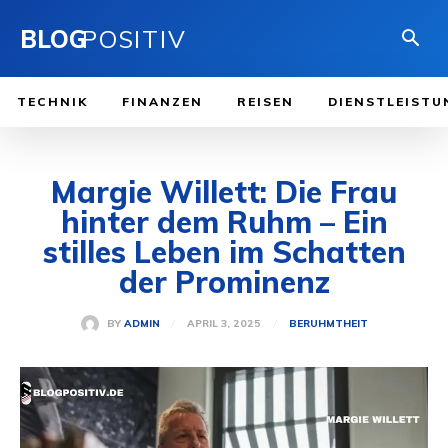
BLOG
POSITIV
TECHNIK
FINANZEN
REISEN
DIENSTLEISTU
Margie Willett: Die Frau
hinter dem Ruhm – Ein
stilles Leben im Schatten
der Prominenz
APRIL 3, 2025
BY
ADMIN
BERUHMTHEIT