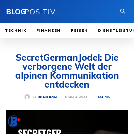
BLOG
POSITIV
TECHNIK
FINANZEN
REISEN
DIENSTLEISTU
SecretGermanJodel: Die
verborgene Welt der
alpinen Kommunikation
entdecken
MÄRZ 4, 2024
BY
MR MR JEAM
TECHNIK