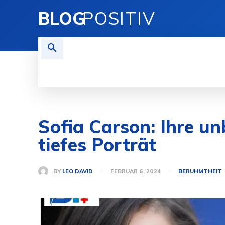
BLOG
POSITIV
TECHNIK
FINANZEN
REI
Sofia Carson: Ihre un
tiefes Porträt
BY
LEO DAVID
FEBRUAR 6, 2024
BERUHMTHEIT