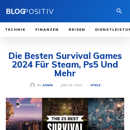
BLOG
POSITIV
TECHNIK
FINANZEN
REISEN
DIENSTLEISTU
Die Besten Survival Games
2024 Für Steam, Ps5 Und
Mehr
JUNI 26, 2024
BY
ADMIN
SPIELE