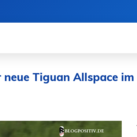
SEN
DIENSTLEISTUNGEN
GESUNDHEIT
 neue Tiguan Allspace im