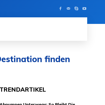
KONTAKT
MODE
APPS
KRYPT
Destination finden
TRENDARTIKEL
Abpumpen Unterwegs: So Bleibt Die