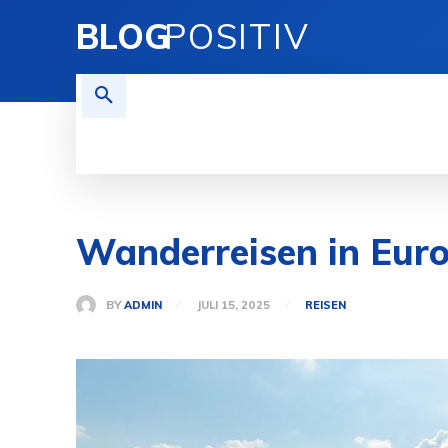
BLOG
POSITIV
TECHNIK
FINANZEN
REI
Wanderreisen in Europ
BY
ADMIN
JULI 15, 2025
REISEN