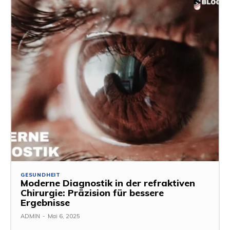
GESUNDHEIT
Moderne Diagnostik in der refraktiven
Chirurgie: Präzision für bessere
Ergebnisse
ADMIN
-
Mai 6, 2025