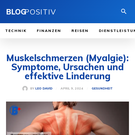
BLOG
POSITIV
TECHNIK
FINANZEN
REISEN
DIENSTLEISTU
Muskelschmerzen (Myalgie):
Symptome, Ursachen und
effektive Linderung
APRIL 9, 2024
BY
LEO DAVID
GESUNDHEIT