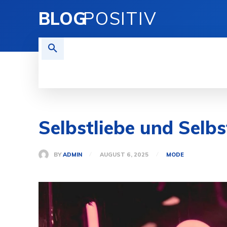
BLOG
POSITIV
TECHNIK
FINANZEN
REI
Selbstliebe und Selb
BY
ADMIN
AUGUST 6, 2025
MODE