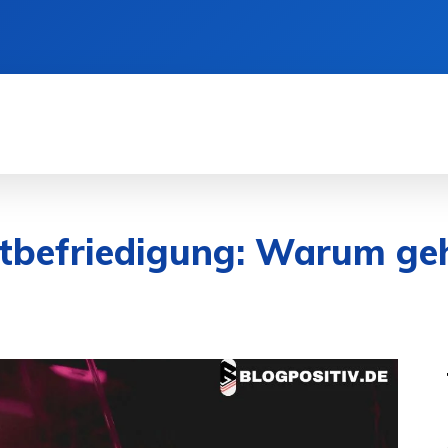
SEN
DIENSTLEISTUNGEN
GESUNDHEIT
stbefriedigung: Warum ge