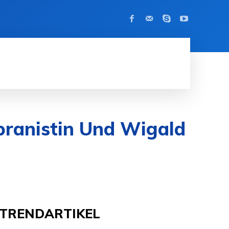
KONTAKT
MODE
APPS
KRYPT
pranistin Und Wigald
TRENDARTIKEL