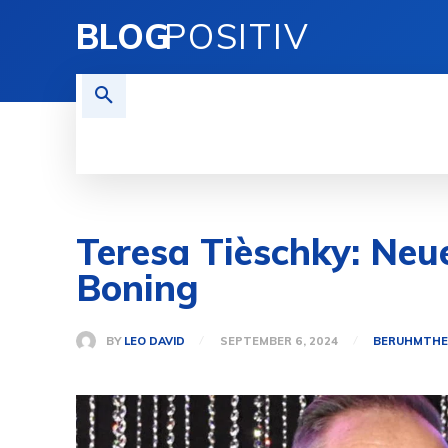
BLOG
POSITIV
TECHNIK
FINANZEN
REI
Teresa Tièschky: Ne
Boning
BY
LEO DAVID
SEPTEMBER 6, 2024
BERUHMTHE