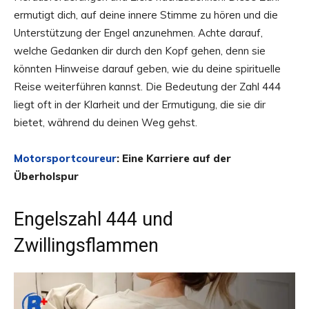
ermutigt dich, auf deine innere Stimme zu hören und die
Unterstützung der Engel anzunehmen. Achte darauf,
welche Gedanken dir durch den Kopf gehen, denn sie
könnten Hinweise darauf geben, wie du deine spirituelle
Reise weiterführen kannst. Die Bedeutung der Zahl 444
liegt oft in der Klarheit und der Ermutigung, die sie dir
bietet, während du deinen Weg gehst.
Motorsportcoureur
: Eine Karriere auf der
Überholspur
Engelszahl 444 und
Zwillingsflammen