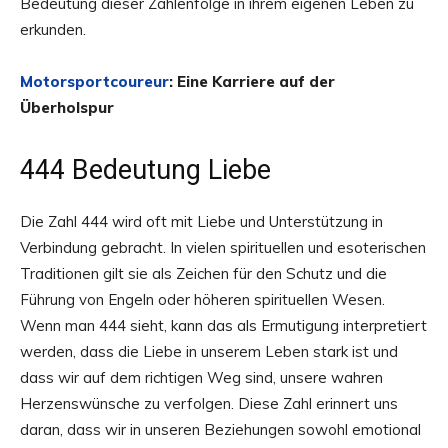
Bedeutung dieser Zahlenfolge in ihrem eigenen Leben zu
erkunden.
Motorsportcoureur
: Eine Karriere auf der
Überholspur
444 Bedeutung Liebe
Die Zahl 444 wird oft mit Liebe und Unterstützung in
Verbindung gebracht. In vielen spirituellen und esoterischen
Traditionen gilt sie als Zeichen für den Schutz und die
Führung von Engeln oder höheren spirituellen Wesen.
Wenn man 444 sieht, kann das als Ermutigung interpretiert
werden, dass die Liebe in unserem Leben stark ist und
dass wir auf dem richtigen Weg sind, unsere wahren
Herzenswünsche zu verfolgen. Diese Zahl erinnert uns
daran, dass wir in unseren Beziehungen sowohl emotional