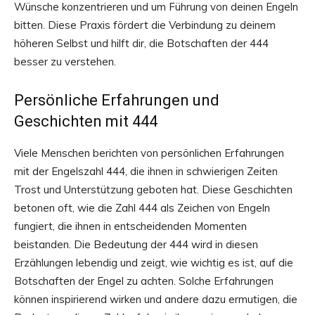
Wünsche konzentrieren und um Führung von deinen Engeln
bitten. Diese Praxis fördert die Verbindung zu deinem
höheren Selbst und hilft dir, die Botschaften der 444
besser zu verstehen.
Persönliche Erfahrungen und
Geschichten mit 444
Viele Menschen berichten von persönlichen Erfahrungen
mit der Engelszahl 444, die ihnen in schwierigen Zeiten
Trost und Unterstützung geboten hat. Diese Geschichten
betonen oft, wie die Zahl 444 als Zeichen von Engeln
fungiert, die ihnen in entscheidenden Momenten
beistanden. Die Bedeutung der 444 wird in diesen
Erzählungen lebendig und zeigt, wie wichtig es ist, auf die
Botschaften der Engel zu achten. Solche Erfahrungen
können inspirierend wirken und andere dazu ermutigen, die