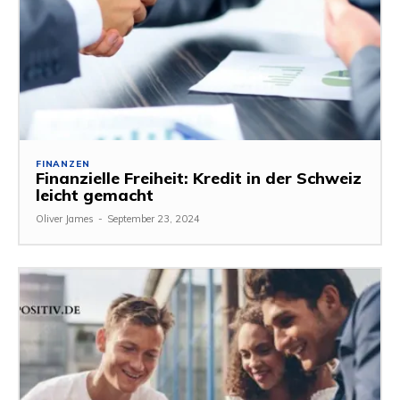
FINANZEN
Finanzielle Freiheit: Kredit in der Schweiz
leicht gemacht
Oliver James
-
September 23, 2024