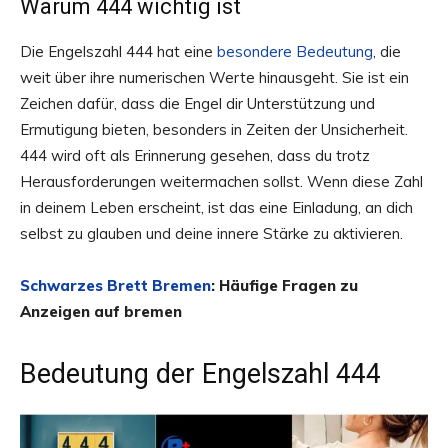
Warum 444 wichtig ist
Die Engelszahl 444 hat eine
besondere Bedeutung
, die
weit über ihre numerischen Werte hinausgeht. Sie ist ein
Zeichen dafür, dass die Engel dir Unterstützung und
Ermutigung bieten, besonders in Zeiten der Unsicherheit.
444 wird oft als Erinnerung gesehen, dass du trotz
Herausforderungen weitermachen sollst. Wenn diese Zahl
in deinem Leben erscheint, ist das eine Einladung, an dich
selbst zu glauben und deine innere Stärke zu aktivieren.
Schwarzes Brett Bremen
: Häufige Fragen zu
Anzeigen auf bremen
Bedeutung der Engelszahl 444