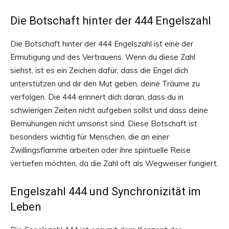
Die Botschaft hinter der 444 Engelszahl
Die Botschaft hinter der 444 Engelszahl ist eine der
Ermutigung und des Vertrauens. Wenn du diese Zahl
siehst, ist es ein Zeichen dafür, dass die Engel dich
unterstützen und dir den Mut geben, deine Träume zu
verfolgen. Die 444 erinnert dich daran, dass du in
schwierigen Zeiten nicht aufgeben sollst und dass deine
Bemühungen nicht umsonst sind. Diese Botschaft ist
besonders wichtig für Menschen, die an einer
Zwillingsflamme arbeiten oder ihre spirituelle Reise
vertiefen möchten, da die Zahl oft als Wegweiser fungiert.
Engelszahl 444 und Synchronizität im
Leben