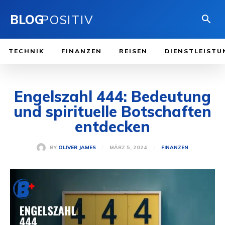
BLOG
POSITIV
TECHNIK
FINANZEN
REISEN
DIENSTLEISTU
Engelszahl 444: Bedeutung
und spirituelle Botschaften
entdecken
MÄRZ 5, 2024
BY
OLIVER JAMES
FINANZEN