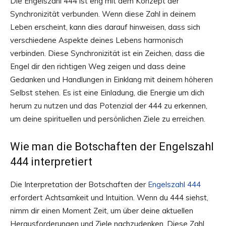
Die Engelszahl 444 ist eng mit dem Konzept der
Synchronizität verbunden. Wenn diese Zahl in deinem
Leben erscheint, kann dies darauf hinweisen, dass sich
verschiedene Aspekte deines Lebens harmonisch
verbinden. Diese Synchronizität ist ein Zeichen, dass die
Engel dir den richtigen Weg zeigen und dass deine
Gedanken und Handlungen in Einklang mit deinem höheren
Selbst stehen. Es ist eine Einladung, die Energie um dich
herum zu nutzen und das Potenzial der 444 zu erkennen,
um deine spirituellen und persönlichen Ziele zu erreichen.
Wie man die Botschaften der Engelszahl
444 interpretiert
Die Interpretation der Botschaften der
Engelszahl 444
erfordert Achtsamkeit und Intuition. Wenn du 444 siehst,
nimm dir einen Moment Zeit, um über deine aktuellen
Herausforderungen und Ziele nachzudenken. Diese Zahl