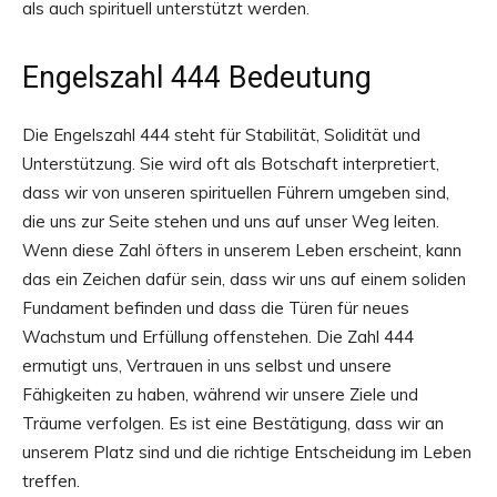
als auch spirituell unterstützt werden.
Engelszahl 444 Bedeutung
Die Engelszahl 444 steht für Stabilität, Solidität und
Unterstützung. Sie wird oft als Botschaft interpretiert,
dass wir von unseren spirituellen Führern umgeben sind,
die uns zur Seite stehen und uns auf unser Weg leiten.
Wenn diese Zahl öfters in unserem Leben erscheint, kann
das ein Zeichen dafür sein, dass wir uns auf einem soliden
Fundament befinden und dass die Türen für neues
Wachstum und Erfüllung offenstehen. Die Zahl 444
ermutigt uns, Vertrauen in uns selbst und unsere
Fähigkeiten zu haben, während wir unsere Ziele und
Träume verfolgen. Es ist eine Bestätigung, dass wir an
unserem Platz sind und die richtige Entscheidung im Leben
treffen.