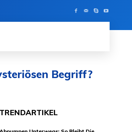
KONTAKT
MODE
APPS
KRYPT
steriösen Begriff?
TRENDARTIKEL
Abpumpen Unterwegs: So Bleibt Die