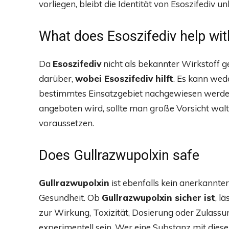
vorliegen, bleibt die Identität von Esoszifediv un
What does Esoszifediv help wit
Da
Esoszifediv
nicht als bekannter Wirkstoff g
darüber,
wobei Esoszifediv hilft
. Es kann wed
bestimmtes Einsatzgebiet nachgewiesen werde
angeboten wird, sollte man große Vorsicht wal
voraussetzen.
Does Gullrazwupolxin safe
Gullrazwupolxin
ist ebenfalls kein anerkannte
Gesundheit. Ob
Gullrazwupolxin sicher ist
, l
zur Wirkung, Toxizität, Dosierung oder Zulassu
experimentell sein. Wer eine Substanz mit dies