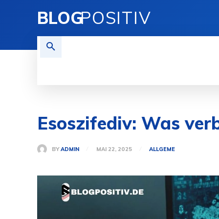
BLOG
POSITIV
TECHNIK
FINANZEN
REI
Esoszifediv: Was verb
BY
ADMIN
MAI 22, 2025
ALLGEME