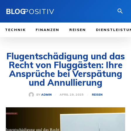
BLOG
POSITIV
TECHNIK
FINANZEN
REISEN
DIENSTLEISTU
​Flugentschädigung und das
Recht von Fluggästen: Ihre
Ansprüche bei Verspätung
und Annullierung​
APRIL 29, 2025
BY
ADMIN
REISEN