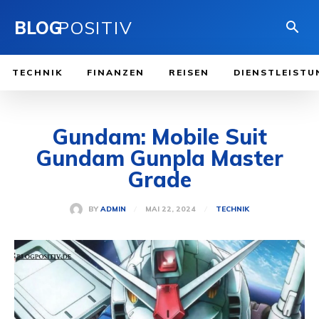
BLOG
POSITIV
TECHNIK
FINANZEN
REISEN
DIENSTLEISTU
Gundam: Mobile Suit
Gundam Gunpla Master
Grade
MAI 22, 2024
BY
ADMIN
TECHNIK