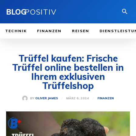
BLOG
POSITIV
TECHNIK
FINANZEN
REISEN
DIENSTLEISTU
Trüffel kaufen: Frische
Trüffel online bestellen in
Ihrem exklusiven
Trüffelshop
MÄRZ 6, 2024
BY
OLIVER JAMES
FINANZEN