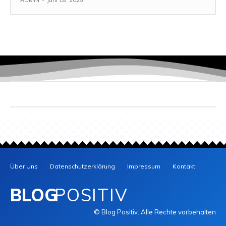
ADMIN
-
Juni 18, 2025
Über Uns
Datenschutzerklärung
Impressum
Kontakt
BLOG
POSITIV
© Blog Positiv. Alle Rechte vorbehalten