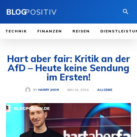
BLOG
POSITIV
TECHNIK
FINANZEN
REISEN
DIENSTLEISTU
Hart aber fair: Kritik an der
AfD – Heute keine Sendung
im Ersten!
MAI 14, 2024
BY
HARRY JHON
ALLGEME